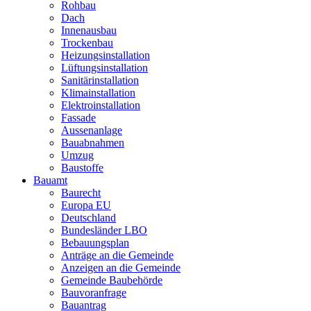
Rohbau
Dach
Innenausbau
Trockenbau
Heizungsinstallation
Lüftungsinstallation
Sanitärinstallation
Klimainstallation
Elektroinstallation
Fassade
Aussenanlage
Bauabnahmen
Umzug
Baustoffe
Bauamt
Baurecht
Europa EU
Deutschland
Bundesländer LBO
Bebauungsplan
Anträge an die Gemeinde
Anzeigen an die Gemeinde
Gemeinde Baubehörde
Bauvoranfrage
Bauantrag