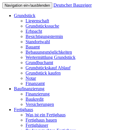
Deutscher Bauzeiger
Navigation ein-/ausblenden
Grundstück
Liegenschaft
Grundstückssuche
Erbpacht
Besichtigungstermin
Standortwahl
Bauamt
Bebauungsmöglichkeiten
Wertermittlung Grundstück
Grundbuchamt
Grundstückskauf Ablauf
Grundstück kaufen
Notar
Finanzamt
Baufinanzierung
Finanzierung
Baukredit
Versicherungen
Fertighaus
Was ist ein Fertighaus
Fertighaus bauen
Fertighäuser