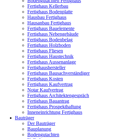
Bodengutachten Fertighaus
Fertighaus Kellerbau
Fertighaus Bodenplatte
Hausbau Fertighaus
Hausanbau Fertighaus
Fertighaus Bauelemente
Fertighaus Nebengebäude
Fertighaus Bodenbelag
Fertighaus Holzboden
Fertighaus Fliesen
Fertighaus Haustechnik
Fertighaus Aussenanlage
Fertighaushersteller
Fertighaus Bausachverständiger
Fertighaus Kosten
Fertighaus Kaufvertrag
Notar Kaufvertrag
Fertighaus Architektengespräch
Fertighaus Bauantrag
Fertighaus Prospekthaftung
Inneneinrichtung Fertighaus
Bauträger
Der Bauträger
Bauplanung
Bodengutachten