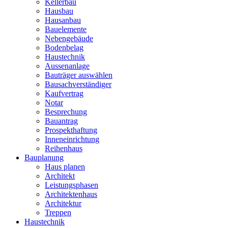
Kellerbau
Hausbau
Hausanbau
Bauelemente
Nebengebäude
Bodenbelag
Haustechnik
Aussenanlage
Bauträger auswählen
Bausachverständiger
Kaufvertrag
Notar
Besprechung
Bauantrag
Prospekthaftung
Inneneinrichtung
Reihenhaus
Bauplanung
Haus planen
Architekt
Leistungsphasen
Architektenhaus
Architektur
Treppen
Haustechnik