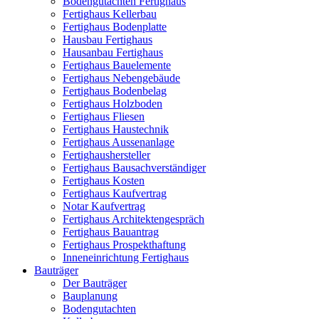
Bodengutachten Fertighaus
Fertighaus Kellerbau
Fertighaus Bodenplatte
Hausbau Fertighaus
Hausanbau Fertighaus
Fertighaus Bauelemente
Fertighaus Nebengebäude
Fertighaus Bodenbelag
Fertighaus Holzboden
Fertighaus Fliesen
Fertighaus Haustechnik
Fertighaus Aussenanlage
Fertighaushersteller
Fertighaus Bausachverständiger
Fertighaus Kosten
Fertighaus Kaufvertrag
Notar Kaufvertrag
Fertighaus Architektengespräch
Fertighaus Bauantrag
Fertighaus Prospekthaftung
Inneneinrichtung Fertighaus
Bauträger
Der Bauträger
Bauplanung
Bodengutachten