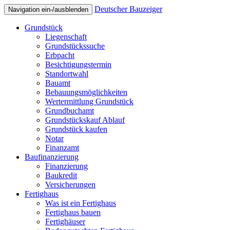
Deutscher Bauzeiger
Navigation ein-/ausblenden
Grundstück
Liegenschaft
Grundstückssuche
Erbpacht
Besichtigungstermin
Standortwahl
Bauamt
Bebauungsmöglichkeiten
Wertermittlung Grundstück
Grundbuchamt
Grundstückskauf Ablauf
Grundstück kaufen
Notar
Finanzamt
Baufinanzierung
Finanzierung
Baukredit
Versicherungen
Fertighaus
Was ist ein Fertighaus
Fertighaus bauen
Fertighäuser