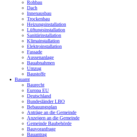
Rohbau
Dach
Innenausbau
Trockenbau
Heizungsinstallation
Lüftungsinstallation
Sanitärinstallation
Klimainstallation
Elektroinstallation
Fassade
Aussenanlage
Bauabnahmen
Umzug
Baustoffe
Bauamt
Baurecht
Europa EU
Deutschland
Bundesländer LBO
Bebauungsplan
Anträge an die Gemeinde
Anzeigen an die Gemeinde
Gemeinde Baubehörde
Bauvoranfrage
Bauantrag