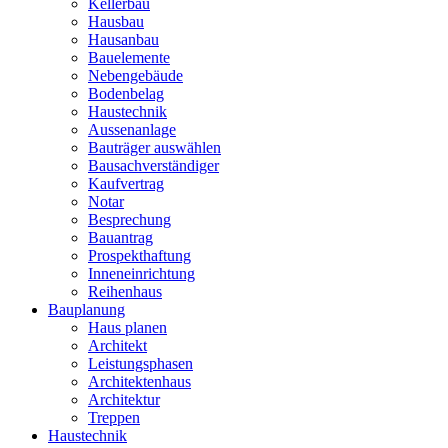
Kellerbau
Hausbau
Hausanbau
Bauelemente
Nebengebäude
Bodenbelag
Haustechnik
Aussenanlage
Bauträger auswählen
Bausachverständiger
Kaufvertrag
Notar
Besprechung
Bauantrag
Prospekthaftung
Inneneinrichtung
Reihenhaus
Bauplanung
Haus planen
Architekt
Leistungsphasen
Architektenhaus
Architektur
Treppen
Haustechnik