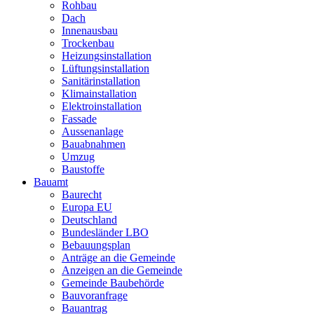
Rohbau
Dach
Innenausbau
Trockenbau
Heizungsinstallation
Lüftungsinstallation
Sanitärinstallation
Klimainstallation
Elektroinstallation
Fassade
Aussenanlage
Bauabnahmen
Umzug
Baustoffe
Bauamt
Baurecht
Europa EU
Deutschland
Bundesländer LBO
Bebauungsplan
Anträge an die Gemeinde
Anzeigen an die Gemeinde
Gemeinde Baubehörde
Bauvoranfrage
Bauantrag