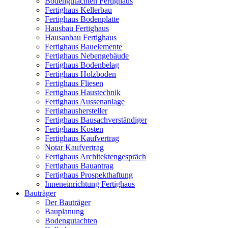
Bodengutachten Fertighaus
Fertighaus Kellerbau
Fertighaus Bodenplatte
Hausbau Fertighaus
Hausanbau Fertighaus
Fertighaus Bauelemente
Fertighaus Nebengebäude
Fertighaus Bodenbelag
Fertighaus Holzboden
Fertighaus Fliesen
Fertighaus Haustechnik
Fertighaus Aussenanlage
Fertighaushersteller
Fertighaus Bausachverständiger
Fertighaus Kosten
Fertighaus Kaufvertrag
Notar Kaufvertrag
Fertighaus Architektengespräch
Fertighaus Bauantrag
Fertighaus Prospekthaftung
Inneneinrichtung Fertighaus
Bauträger
Der Bauträger
Bauplanung
Bodengutachten