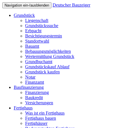
Deutscher Bauzeiger
Navigation ein-/ausblenden
Grundstück
Liegenschaft
Grundstückssuche
Erbpacht
Besichtigungstermin
Standortwahl
Bauamt
Bebauungsmöglichkeiten
Wertermittlung Grundstück
Grundbuchamt
Grundstückskauf Ablauf
Grundstück kaufen
Notar
Finanzamt
Baufinanzierung
Finanzierung
Baukredit
Versicherungen
Fertighaus
Was ist ein Fertighaus
Fertighaus bauen
Fertighäuser