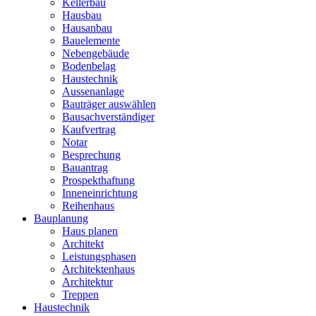
Kellerbau
Hausbau
Hausanbau
Bauelemente
Nebengebäude
Bodenbelag
Haustechnik
Aussenanlage
Bauträger auswählen
Bausachverständiger
Kaufvertrag
Notar
Besprechung
Bauantrag
Prospekthaftung
Inneneinrichtung
Reihenhaus
Bauplanung
Haus planen
Architekt
Leistungsphasen
Architektenhaus
Architektur
Treppen
Haustechnik