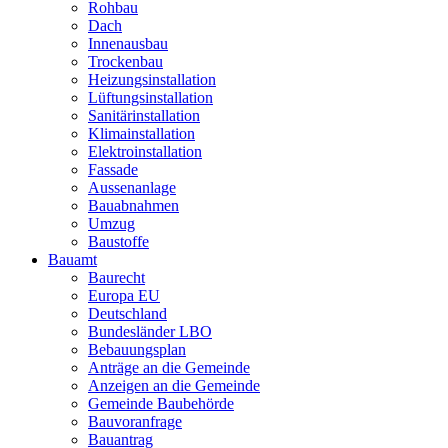
Rohbau
Dach
Innenausbau
Trockenbau
Heizungsinstallation
Lüftungsinstallation
Sanitärinstallation
Klimainstallation
Elektroinstallation
Fassade
Aussenanlage
Bauabnahmen
Umzug
Baustoffe
Bauamt
Baurecht
Europa EU
Deutschland
Bundesländer LBO
Bebauungsplan
Anträge an die Gemeinde
Anzeigen an die Gemeinde
Gemeinde Baubehörde
Bauvoranfrage
Bauantrag