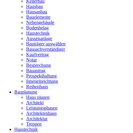
Kellerbau
Hausbau
Hausanbau
Bauelemente
Nebengebäude
Bodenbelag
Haustechnik
Aussenanlage
Bauträger auswählen
Bausachverständiger
Kaufvertrag
Notar
Besprechung
Bauantrag
Prospekthaftung
Inneneinrichtung
Reihenhaus
Bauplanung
Haus planen
Architekt
Leistungsphasen
Architektenhaus
Architektur
Treppen
Haustechnik