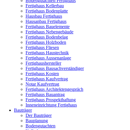
Bodengutachten Fertighaus
Fertighaus Kellerbau
Fertighaus Bodenplatte
Hausbau Fertighaus
Hausanbau Fertighaus
Fertighaus Bauelemente
Fertighaus Nebengebäude
Fertighaus Bodenbelag
Fertighaus Holzboden
Fertighaus Fliesen
Fertighaus Haustechnik
Fertighaus Aussenanlage
Fertighaushersteller
Fertighaus Bausachverständiger
Fertighaus Kosten
Fertighaus Kaufvertrag
Notar Kaufvertrag
Fertighaus Architektengespräch
Fertighaus Bauantrag
Fertighaus Prospekthaftung
Inneneinrichtung Fertighaus
Bauträger
Der Bauträger
Bauplanung
Bodengutachten