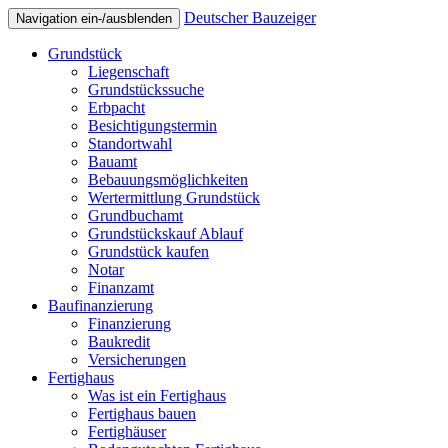
Deutscher Bauzeiger
Navigation ein-/ausblenden
Grundstück
Liegenschaft
Grundstückssuche
Erbpacht
Besichtigungstermin
Standortwahl
Bauamt
Bebauungsmöglichkeiten
Wertermittlung Grundstück
Grundbuchamt
Grundstückskauf Ablauf
Grundstück kaufen
Notar
Finanzamt
Baufinanzierung
Finanzierung
Baukredit
Versicherungen
Fertighaus
Was ist ein Fertighaus
Fertighaus bauen
Fertighäuser