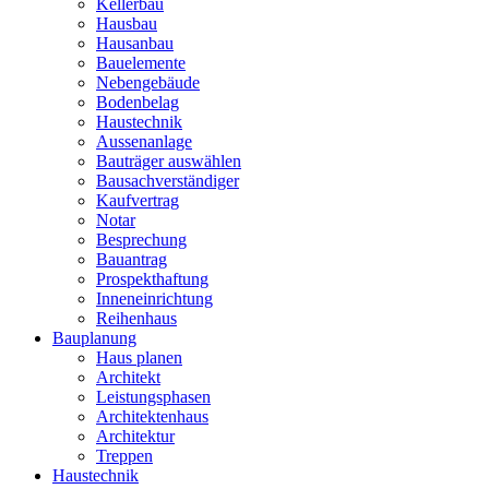
Kellerbau
Hausbau
Hausanbau
Bauelemente
Nebengebäude
Bodenbelag
Haustechnik
Aussenanlage
Bauträger auswählen
Bausachverständiger
Kaufvertrag
Notar
Besprechung
Bauantrag
Prospekthaftung
Inneneinrichtung
Reihenhaus
Bauplanung
Haus planen
Architekt
Leistungsphasen
Architektenhaus
Architektur
Treppen
Haustechnik