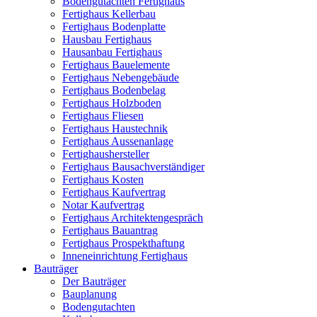
Bodengutachten Fertighaus
Fertighaus Kellerbau
Fertighaus Bodenplatte
Hausbau Fertighaus
Hausanbau Fertighaus
Fertighaus Bauelemente
Fertighaus Nebengebäude
Fertighaus Bodenbelag
Fertighaus Holzboden
Fertighaus Fliesen
Fertighaus Haustechnik
Fertighaus Aussenanlage
Fertighaushersteller
Fertighaus Bausachverständiger
Fertighaus Kosten
Fertighaus Kaufvertrag
Notar Kaufvertrag
Fertighaus Architektengespräch
Fertighaus Bauantrag
Fertighaus Prospekthaftung
Inneneinrichtung Fertighaus
Bauträger
Der Bauträger
Bauplanung
Bodengutachten