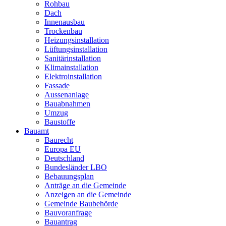
Rohbau
Dach
Innenausbau
Trockenbau
Heizungsinstallation
Lüftungsinstallation
Sanitärinstallation
Klimainstallation
Elektroinstallation
Fassade
Aussenanlage
Bauabnahmen
Umzug
Baustoffe
Bauamt
Baurecht
Europa EU
Deutschland
Bundesländer LBO
Bebauungsplan
Anträge an die Gemeinde
Anzeigen an die Gemeinde
Gemeinde Baubehörde
Bauvoranfrage
Bauantrag