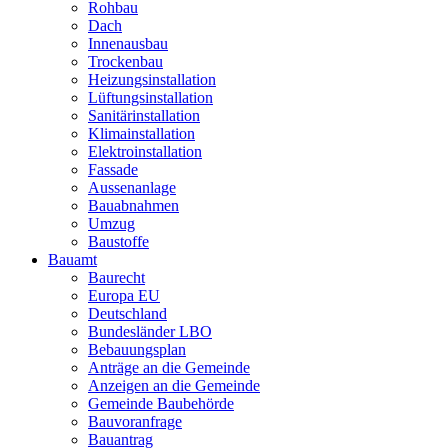
Rohbau
Dach
Innenausbau
Trockenbau
Heizungsinstallation
Lüftungsinstallation
Sanitärinstallation
Klimainstallation
Elektroinstallation
Fassade
Aussenanlage
Bauabnahmen
Umzug
Baustoffe
Bauamt
Baurecht
Europa EU
Deutschland
Bundesländer LBO
Bebauungsplan
Anträge an die Gemeinde
Anzeigen an die Gemeinde
Gemeinde Baubehörde
Bauvoranfrage
Bauantrag