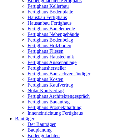
Bodengutachten Fertighaus
Fertighaus Kellerbau
Fertighaus Bodenplatte
Hausbau Fertighaus
Hausanbau Fertighaus
Fertighaus Bauelemente
Fertighaus Nebengebäude
Fertighaus Bodenbelag
Fertighaus Holzboden
Fertighaus Fliesen
Fertighaus Haustechnik
Fertighaus Aussenanlage
Fertighaushersteller
Fertighaus Bausachverständiger
Fertighaus Kosten
Fertighaus Kaufvertrag
Notar Kaufvertrag
Fertighaus Architektengespräch
Fertighaus Bauantrag
Fertighaus Prospekthaftung
Inneneinrichtung Fertighaus
Bauträger
Der Bauträger
Bauplanung
Bodengutachten