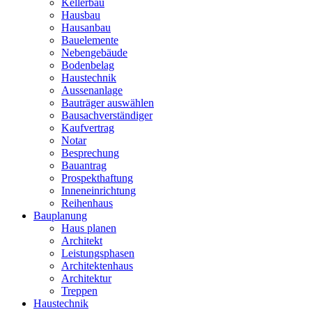
Kellerbau
Hausbau
Hausanbau
Bauelemente
Nebengebäude
Bodenbelag
Haustechnik
Aussenanlage
Bauträger auswählen
Bausachverständiger
Kaufvertrag
Notar
Besprechung
Bauantrag
Prospekthaftung
Inneneinrichtung
Reihenhaus
Bauplanung
Haus planen
Architekt
Leistungsphasen
Architektenhaus
Architektur
Treppen
Haustechnik