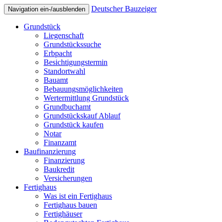
Deutscher Bauzeiger
Navigation ein-/ausblenden
Grundstück
Liegenschaft
Grundstückssuche
Erbpacht
Besichtigungstermin
Standortwahl
Bauamt
Bebauungsmöglichkeiten
Wertermittlung Grundstück
Grundbuchamt
Grundstückskauf Ablauf
Grundstück kaufen
Notar
Finanzamt
Baufinanzierung
Finanzierung
Baukredit
Versicherungen
Fertighaus
Was ist ein Fertighaus
Fertighaus bauen
Fertighäuser