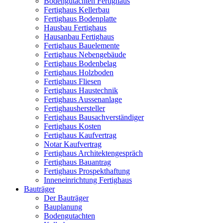
Bodengutachten Fertighaus
Fertighaus Kellerbau
Fertighaus Bodenplatte
Hausbau Fertighaus
Hausanbau Fertighaus
Fertighaus Bauelemente
Fertighaus Nebengebäude
Fertighaus Bodenbelag
Fertighaus Holzboden
Fertighaus Fliesen
Fertighaus Haustechnik
Fertighaus Aussenanlage
Fertighaushersteller
Fertighaus Bausachverständiger
Fertighaus Kosten
Fertighaus Kaufvertrag
Notar Kaufvertrag
Fertighaus Architektengespräch
Fertighaus Bauantrag
Fertighaus Prospekthaftung
Inneneinrichtung Fertighaus
Bauträger
Der Bauträger
Bauplanung
Bodengutachten