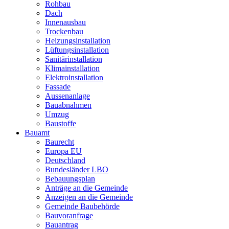
Rohbau
Dach
Innenausbau
Trockenbau
Heizungsinstallation
Lüftungsinstallation
Sanitärinstallation
Klimainstallation
Elektroinstallation
Fassade
Aussenanlage
Bauabnahmen
Umzug
Baustoffe
Bauamt
Baurecht
Europa EU
Deutschland
Bundesländer LBO
Bebauungsplan
Anträge an die Gemeinde
Anzeigen an die Gemeinde
Gemeinde Baubehörde
Bauvoranfrage
Bauantrag