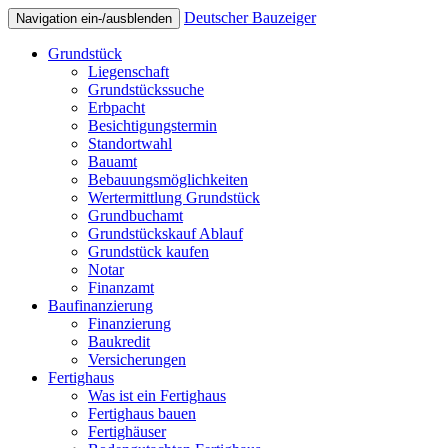
Deutscher Bauzeiger
Navigation ein-/ausblenden
Grundstück
Liegenschaft
Grundstückssuche
Erbpacht
Besichtigungstermin
Standortwahl
Bauamt
Bebauungsmöglichkeiten
Wertermittlung Grundstück
Grundbuchamt
Grundstückskauf Ablauf
Grundstück kaufen
Notar
Finanzamt
Baufinanzierung
Finanzierung
Baukredit
Versicherungen
Fertighaus
Was ist ein Fertighaus
Fertighaus bauen
Fertighäuser