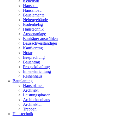
Kellerbau
Hausbau
Hausanbau
Bauelemente
Nebengebäude
Bodenbelag
Haustechnik
Aussenanlage
Bauträger auswählen
Bausachverständiger
Kaufvertrag
Notar
Besprechung
Bauantrag
Prospekthaftung
Inneneinrichtung
Reihenhaus
Bauplanung
Haus planen
Architekt
Leistungsphasen
Architektenhaus
Architektur
Treppen
Haustechnik