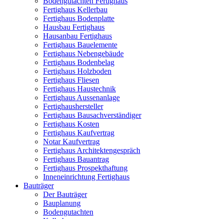
Bodengutachten Fertighaus
Fertighaus Kellerbau
Fertighaus Bodenplatte
Hausbau Fertighaus
Hausanbau Fertighaus
Fertighaus Bauelemente
Fertighaus Nebengebäude
Fertighaus Bodenbelag
Fertighaus Holzboden
Fertighaus Fliesen
Fertighaus Haustechnik
Fertighaus Aussenanlage
Fertighaushersteller
Fertighaus Bausachverständiger
Fertighaus Kosten
Fertighaus Kaufvertrag
Notar Kaufvertrag
Fertighaus Architektengespräch
Fertighaus Bauantrag
Fertighaus Prospekthaftung
Inneneinrichtung Fertighaus
Bauträger
Der Bauträger
Bauplanung
Bodengutachten