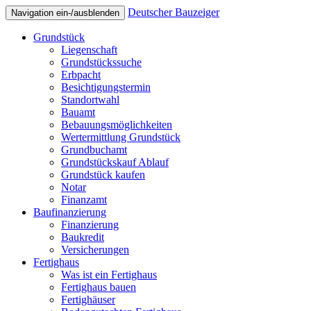
Deutscher Bauzeiger
Navigation ein-/ausblenden
Grundstück
Liegenschaft
Grundstückssuche
Erbpacht
Besichtigungstermin
Standortwahl
Bauamt
Bebauungsmöglichkeiten
Wertermittlung Grundstück
Grundbuchamt
Grundstückskauf Ablauf
Grundstück kaufen
Notar
Finanzamt
Baufinanzierung
Finanzierung
Baukredit
Versicherungen
Fertighaus
Was ist ein Fertighaus
Fertighaus bauen
Fertighäuser