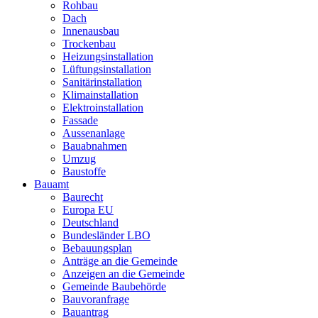
Rohbau
Dach
Innenausbau
Trockenbau
Heizungsinstallation
Lüftungsinstallation
Sanitärinstallation
Klimainstallation
Elektroinstallation
Fassade
Aussenanlage
Bauabnahmen
Umzug
Baustoffe
Bauamt
Baurecht
Europa EU
Deutschland
Bundesländer LBO
Bebauungsplan
Anträge an die Gemeinde
Anzeigen an die Gemeinde
Gemeinde Baubehörde
Bauvoranfrage
Bauantrag