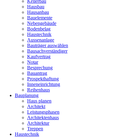
Kellerbau
Hausbau
Hausanbau
Bauelemente
Nebengebäude
Bodenbelag
Haustechnik
Aussenanlage
Bauträger auswählen
Bausachverständiger
Kaufvertrag
Notar
Besprechung
Bauantrag
Prospekthaftung
Inneneinrichtung
Reihenhaus
Bauplanung
Haus planen
Architekt
Leistungsphasen
Architektenhaus
Architektur
Treppen
Haustechnik