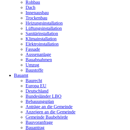
Rohbau
Dach
Innenausbau
Trockenbau
Heizungsinstallation
Lüftungsinstallation
Sanitärinstallation
Klimainstallation
Elektroinstallation
Fassade
Aussenanlage
Bauabnahmen
Umzug
Baustoffe
Bauamt
Baurecht
Europa EU
Deutschland
Bundesländer LBO
Bebauungsplan
Anträge an die Gemeinde
Anzeigen an die Gemeinde
Gemeinde Baubehörde
Bauvoranfrage
Bauantrag