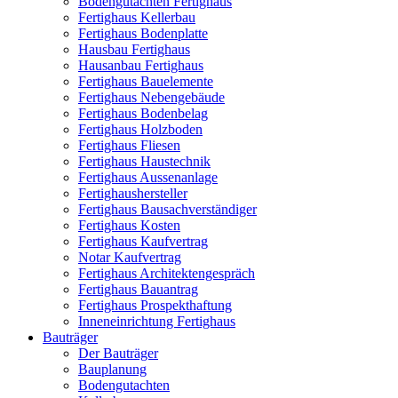
Bodengutachten Fertighaus
Fertighaus Kellerbau
Fertighaus Bodenplatte
Hausbau Fertighaus
Hausanbau Fertighaus
Fertighaus Bauelemente
Fertighaus Nebengebäude
Fertighaus Bodenbelag
Fertighaus Holzboden
Fertighaus Fliesen
Fertighaus Haustechnik
Fertighaus Aussenanlage
Fertighaushersteller
Fertighaus Bausachverständiger
Fertighaus Kosten
Fertighaus Kaufvertrag
Notar Kaufvertrag
Fertighaus Architektengespräch
Fertighaus Bauantrag
Fertighaus Prospekthaftung
Inneneinrichtung Fertighaus
Bauträger
Der Bauträger
Bauplanung
Bodengutachten