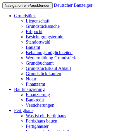
Deutscher Bauzeiger
Navigation ein-/ausblenden
Grundstück
Liegenschaft
Grundstückssuche
Erbpacht
Besichtigungstermin
Standortwahl
Bauamt
Bebauungsmöglichkeiten
Wertermittlung Grundstück
Grundbuchamt
Grundstückskauf Ablauf
Grundstück kaufen
Notar
Finanzamt
Baufinanzierung
Finanzierung
Baukredit
Versicherungen
Fertighaus
Was ist ein Fertighaus
Fertighaus bauen
Fertighäuser