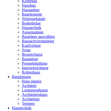
Kellerbau
Hausbau
Hausanbau
Bauelemente
Nebengebäude
Bodenbelag
Haustechnik
Aussenanlage
Bauträger auswählen
Bausachverständiger
Kaufvertrag
Notar
Besprechung
Bauantrag
Prospekthaftung
Inneneinrichtung
Reihenhaus
Bauplanung
Haus planen
Architekt
Leistungsphasen
Architektenhaus
Architektur
Treppen
Haustechnik