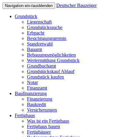
Deutscher Bauzeiger
Navigation ein-/ausblenden
Grundstück
Liegenschaft
Grundstückssuche
Erbpacht
Besichtigungstermin
Standortwahl
Bauamt
Bebauungsmöglichkeiten
Wertermittlung Grundstück
Grundbuchamt
Grundstückskauf Ablauf
Grundstück kaufen
Notar
Finanzamt
Baufinanzierung
Finanzierung
Baukredit
Versicherungen
Fertighaus
Was ist ein Fertighaus
Fertighaus bauen
Fertighäuser