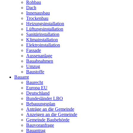
Rohbau
Dach
Innenausbau
Trockenbau
Heizungsinstallation
Lüftungsinstallation
Sanitärinstallation
Klimainstallation
Elektroinstallation
Fassade
Aussenanlage
Bauabnahmen
Umzug
Baustoffe
Bauamt
Baurecht
Europa EU
Deutschland
Bundesländer LBO
Bebauungsplan
Anträge an die Gemeinde
Anzeigen an die Gemeinde
Gemeinde Baubehörde
Bauvoranfrage
Bauantrag