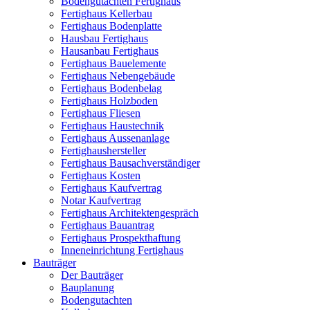
Bodengutachten Fertighaus
Fertighaus Kellerbau
Fertighaus Bodenplatte
Hausbau Fertighaus
Hausanbau Fertighaus
Fertighaus Bauelemente
Fertighaus Nebengebäude
Fertighaus Bodenbelag
Fertighaus Holzboden
Fertighaus Fliesen
Fertighaus Haustechnik
Fertighaus Aussenanlage
Fertighaushersteller
Fertighaus Bausachverständiger
Fertighaus Kosten
Fertighaus Kaufvertrag
Notar Kaufvertrag
Fertighaus Architektengespräch
Fertighaus Bauantrag
Fertighaus Prospekthaftung
Inneneinrichtung Fertighaus
Bauträger
Der Bauträger
Bauplanung
Bodengutachten