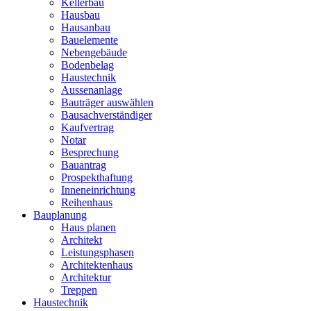
Kellerbau
Hausbau
Hausanbau
Bauelemente
Nebengebäude
Bodenbelag
Haustechnik
Aussenanlage
Bauträger auswählen
Bausachverständiger
Kaufvertrag
Notar
Besprechung
Bauantrag
Prospekthaftung
Inneneinrichtung
Reihenhaus
Bauplanung
Haus planen
Architekt
Leistungsphasen
Architektenhaus
Architektur
Treppen
Haustechnik