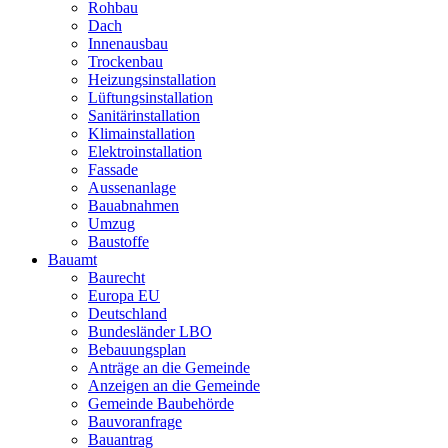
Rohbau
Dach
Innenausbau
Trockenbau
Heizungsinstallation
Lüftungsinstallation
Sanitärinstallation
Klimainstallation
Elektroinstallation
Fassade
Aussenanlage
Bauabnahmen
Umzug
Baustoffe
Bauamt
Baurecht
Europa EU
Deutschland
Bundesländer LBO
Bebauungsplan
Anträge an die Gemeinde
Anzeigen an die Gemeinde
Gemeinde Baubehörde
Bauvoranfrage
Bauantrag