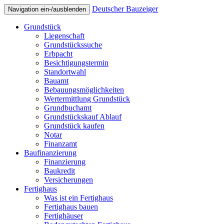
Deutscher Bauzeiger
Navigation ein-/ausblenden
Grundstück
Liegenschaft
Grundstückssuche
Erbpacht
Besichtigungstermin
Standortwahl
Bauamt
Bebauungsmöglichkeiten
Wertermittlung Grundstück
Grundbuchamt
Grundstückskauf Ablauf
Grundstück kaufen
Notar
Finanzamt
Baufinanzierung
Finanzierung
Baukredit
Versicherungen
Fertighaus
Was ist ein Fertighaus
Fertighaus bauen
Fertighäuser