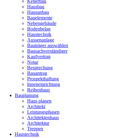
Kellerbau
Hausbau
Hausanbau
Bauelemente
Nebengebäude
Bodenbelag
Haustechnik
Aussenanlage
Bauträger auswählen
Bausachverständiger
Kaufvertrag
Notar
Besprechung
Bauantrag
Prospekthaftung
Inneneinrichtung
Reihenhaus
Bauplanung
Haus planen
Architekt
Leistungsphasen
Architektenhaus
Architektur
Treppen
Haustechnik