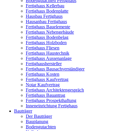
Bodengutachten Fertighaus
Fertighaus Kellerbau
Fertighaus Bodenplatte
Hausbau Fertighaus
Hausanbau Fertighaus
Fertighaus Bauelemente
Fertighaus Nebengebäude
Fertighaus Bodenbelag
Fertighaus Holzboden
Fertighaus Fliesen
Fertighaus Haustechnik
Fertighaus Aussenanlage
Fertighaushersteller
Fertighaus Bausachverständiger
Fertighaus Kosten
Fertighaus Kaufvertrag
Notar Kaufvertrag
Fertighaus Architektengespräch
Fertighaus Bauantrag
Fertighaus Prospekthaftung
Inneneinrichtung Fertighaus
Bauträger
Der Bauträger
Bauplanung
Bodengutachten