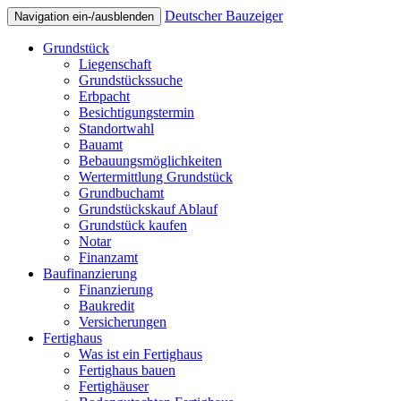
Deutscher Bauzeiger
Navigation ein-/ausblenden
Grundstück
Liegenschaft
Grundstückssuche
Erbpacht
Besichtigungstermin
Standortwahl
Bauamt
Bebauungsmöglichkeiten
Wertermittlung Grundstück
Grundbuchamt
Grundstückskauf Ablauf
Grundstück kaufen
Notar
Finanzamt
Baufinanzierung
Finanzierung
Baukredit
Versicherungen
Fertighaus
Was ist ein Fertighaus
Fertighaus bauen
Fertighäuser