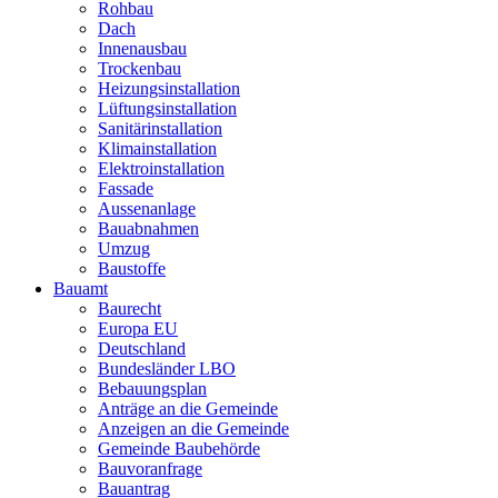
Rohbau
Dach
Innenausbau
Trockenbau
Heizungsinstallation
Lüftungsinstallation
Sanitärinstallation
Klimainstallation
Elektroinstallation
Fassade
Aussenanlage
Bauabnahmen
Umzug
Baustoffe
Bauamt
Baurecht
Europa EU
Deutschland
Bundesländer LBO
Bebauungsplan
Anträge an die Gemeinde
Anzeigen an die Gemeinde
Gemeinde Baubehörde
Bauvoranfrage
Bauantrag