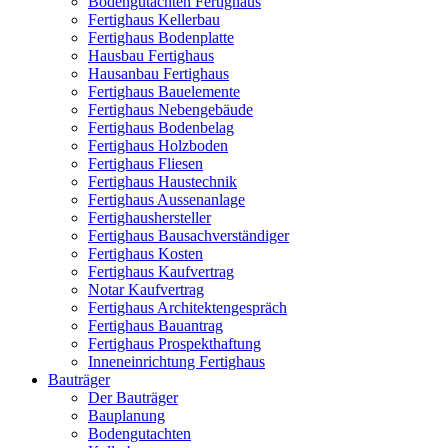
Bodengutachten Fertighaus
Fertighaus Kellerbau
Fertighaus Bodenplatte
Hausbau Fertighaus
Hausanbau Fertighaus
Fertighaus Bauelemente
Fertighaus Nebengebäude
Fertighaus Bodenbelag
Fertighaus Holzboden
Fertighaus Fliesen
Fertighaus Haustechnik
Fertighaus Aussenanlage
Fertighaushersteller
Fertighaus Bausachverständiger
Fertighaus Kosten
Fertighaus Kaufvertrag
Notar Kaufvertrag
Fertighaus Architektengespräch
Fertighaus Bauantrag
Fertighaus Prospekthaftung
Inneneinrichtung Fertighaus
Bauträger
Der Bauträger
Bauplanung
Bodengutachten