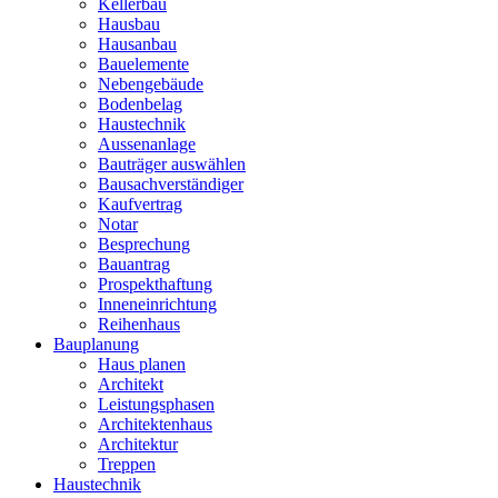
Kellerbau
Hausbau
Hausanbau
Bauelemente
Nebengebäude
Bodenbelag
Haustechnik
Aussenanlage
Bauträger auswählen
Bausachverständiger
Kaufvertrag
Notar
Besprechung
Bauantrag
Prospekthaftung
Inneneinrichtung
Reihenhaus
Bauplanung
Haus planen
Architekt
Leistungsphasen
Architektenhaus
Architektur
Treppen
Haustechnik