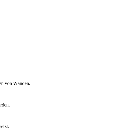
zen von Wänden.
erden.
etzt.