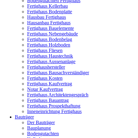
Bodengutachten Fertighaus
Fertighaus Kellerbau
Fertighaus Bodenplatte
Hausbau Fertighaus
Hausanbau Fertighaus
Fertighaus Bauelemente
Fertighaus Nebengebäude
Fertighaus Bodenbelag
Fertighaus Holzboden
Fertighaus Fliesen
Fertighaus Haustechnik
Fertighaus Aussenanlage
Fertighaushersteller
Fertighaus Bausachverständiger
Fertighaus Kosten
Fertighaus Kaufvertrag
Notar Kaufvertrag
Fertighaus Architektengespräch
Fertighaus Bauantrag
Fertighaus Prospekthaftung
Inneneinrichtung Fertighaus
Bauträger
Der Bauträger
Bauplanung
Bodengutachten