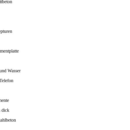
ttbeton
epturen
mentplatte
und Wasser
Telefon
mente
 dick
tahlbeton