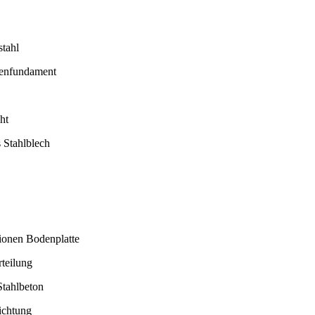
stahl
tenfundament
ht
 Stahlblech
ionen Bodenplatte
teilung
Stahlbeton
ichtung