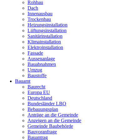
Rohbau
Dach
Innenausbau
Trockenbau
Heizungsinstallation
Lüftungsinstallation
Sanitärinstallation
Klimainstallation
Elektroinstallation
Fassade
Aussenanlage
Bauabnahmen
Umzug
Baustoffe
Bauamt
Baurecht
Europa EU
Deutschland
Bundesländer LBO
Bebauungsplan
Anträge an die Gemeinde
Anzeigen an die Gemeinde
Gemeinde Baubehörde
Bauvoranfrage
Bauantrag