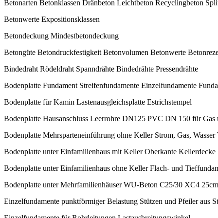
Betonarten Betonklassen Dränbeton Leichtbeton Recyclingbeton Spli
Betonwerte Expositionsklassen
Betondeckung Mindestbetondeckung
Betongüte Betondruckfestigkeit Betonvolumen Betonwerte Betonrez
Bindedraht Rödeldraht Spanndrähte Bindedrähte Pressendrähte
Bodenplatte Fundament Streifenfundamente Einzelfundamente Funda
Bodenplatte für Kamin Lastenausgleichsplatte Estrichstempel
Bodenplatte Hausanschluss Leerrohre DN125 PVC DN 150 für Gas 
Bodenplatte Mehrsparteneinführung ohne Keller Strom, Gas, Wasser 
Bodenplatte unter Einfamilienhaus mit Keller Oberkante Kellerdecke
Bodenplatte unter Einfamilienhaus ohne Keller Flach- und Tieffunda
Bodenplatte unter Mehrfamilienhäuser WU-Beton C25/30 XC4 25cm
Einzelfundamente punktförmiger Belastung Stützen und Pfeiler aus S
Einzelfundamente für Rohrleitungen Lastausbreitungswinkel