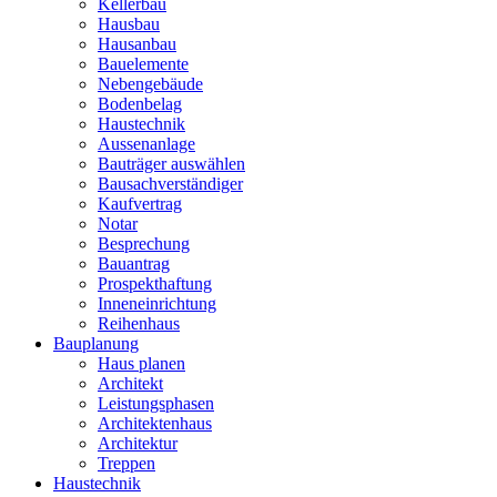
Kellerbau
Hausbau
Hausanbau
Bauelemente
Nebengebäude
Bodenbelag
Haustechnik
Aussenanlage
Bauträger auswählen
Bausachverständiger
Kaufvertrag
Notar
Besprechung
Bauantrag
Prospekthaftung
Inneneinrichtung
Reihenhaus
Bauplanung
Haus planen
Architekt
Leistungsphasen
Architektenhaus
Architektur
Treppen
Haustechnik