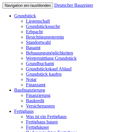
Deutscher Bauzeiger
Navigation ein-/ausblenden
Grundstück
Liegenschaft
Grundstückssuche
Erbpacht
Besichtigungstermin
Standortwahl
Bauamt
Bebauungsmöglichkeiten
Wertermittlung Grundstück
Grundbuchamt
Grundstückskauf Ablauf
Grundstück kaufen
Notar
Finanzamt
Baufinanzierung
Finanzierung
Baukredit
Versicherungen
Fertighaus
Was ist ein Fertighaus
Fertighaus bauen
Fertighäuser