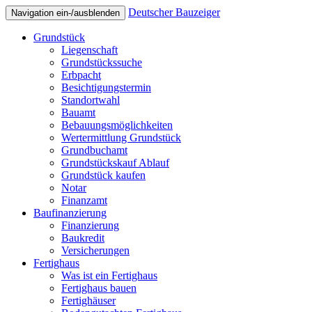
Deutscher Bauzeiger
Navigation ein-/ausblenden
Grundstück
Liegenschaft
Grundstückssuche
Erbpacht
Besichtigungstermin
Standortwahl
Bauamt
Bebauungsmöglichkeiten
Wertermittlung Grundstück
Grundbuchamt
Grundstückskauf Ablauf
Grundstück kaufen
Notar
Finanzamt
Baufinanzierung
Finanzierung
Baukredit
Versicherungen
Fertighaus
Was ist ein Fertighaus
Fertighaus bauen
Fertighäuser