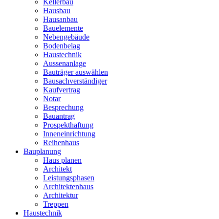
Kellerbau
Hausbau
Hausanbau
Bauelemente
Nebengebäude
Bodenbelag
Haustechnik
Aussenanlage
Bauträger auswählen
Bausachverständiger
Kaufvertrag
Notar
Besprechung
Bauantrag
Prospekthaftung
Inneneinrichtung
Reihenhaus
Bauplanung
Haus planen
Architekt
Leistungsphasen
Architektenhaus
Architektur
Treppen
Haustechnik