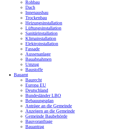
Rohbau
Dach
Innenausbau
Trockenbau
Heizungsinstallation
Lüftungsinstallation
Sanitärinstallation
Klimainstallation
Elektroinstallation
Fassade
Aussenanlage
Bauabnahmen
Umzug
Baustoffe
Bauamt
Baurecht
Europa EU
Deutschland
Bundesländer LBO
Bebauungsplan
Anträge an die Gemeinde
Anzeigen an die Gemeinde
Gemeinde Baubehörde
Bauvoranfrage
Bauantrag