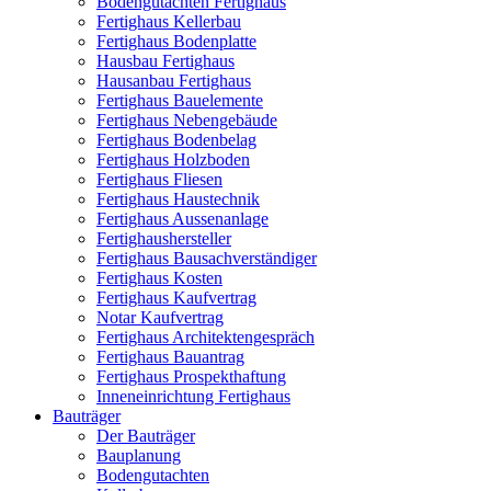
Bodengutachten Fertighaus
Fertighaus Kellerbau
Fertighaus Bodenplatte
Hausbau Fertighaus
Hausanbau Fertighaus
Fertighaus Bauelemente
Fertighaus Nebengebäude
Fertighaus Bodenbelag
Fertighaus Holzboden
Fertighaus Fliesen
Fertighaus Haustechnik
Fertighaus Aussenanlage
Fertighaushersteller
Fertighaus Bausachverständiger
Fertighaus Kosten
Fertighaus Kaufvertrag
Notar Kaufvertrag
Fertighaus Architektengespräch
Fertighaus Bauantrag
Fertighaus Prospekthaftung
Inneneinrichtung Fertighaus
Bauträger
Der Bauträger
Bauplanung
Bodengutachten