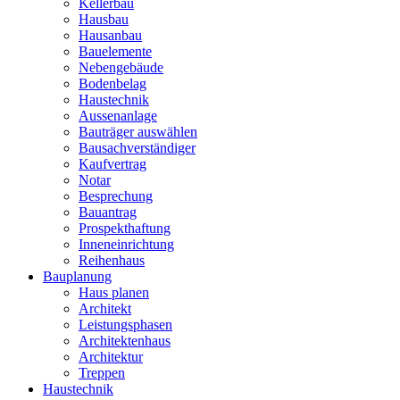
Kellerbau
Hausbau
Hausanbau
Bauelemente
Nebengebäude
Bodenbelag
Haustechnik
Aussenanlage
Bauträger auswählen
Bausachverständiger
Kaufvertrag
Notar
Besprechung
Bauantrag
Prospekthaftung
Inneneinrichtung
Reihenhaus
Bauplanung
Haus planen
Architekt
Leistungsphasen
Architektenhaus
Architektur
Treppen
Haustechnik