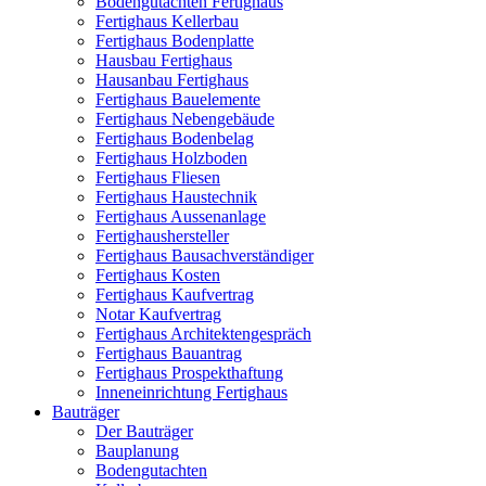
Bodengutachten Fertighaus
Fertighaus Kellerbau
Fertighaus Bodenplatte
Hausbau Fertighaus
Hausanbau Fertighaus
Fertighaus Bauelemente
Fertighaus Nebengebäude
Fertighaus Bodenbelag
Fertighaus Holzboden
Fertighaus Fliesen
Fertighaus Haustechnik
Fertighaus Aussenanlage
Fertighaushersteller
Fertighaus Bausachverständiger
Fertighaus Kosten
Fertighaus Kaufvertrag
Notar Kaufvertrag
Fertighaus Architektengespräch
Fertighaus Bauantrag
Fertighaus Prospekthaftung
Inneneinrichtung Fertighaus
Bauträger
Der Bauträger
Bauplanung
Bodengutachten