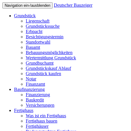
Deutscher Bauzeiger
Navigation ein-/ausblenden
Grundstück
Liegenschaft
Grundstückssuche
Erbpacht
Besichtigungstermin
Standortwahl
Bauamt
Bebauungsmöglichkeiten
Wertermittlung Grundstück
Grundbuchamt
Grundstückskauf Ablauf
Grundstück kaufen
Notar
Finanzamt
Baufinanzierung
Finanzierung
Baukredit
Versicherungen
Fertighaus
Was ist ein Fertighaus
Fertighaus bauen
Fertighäuser