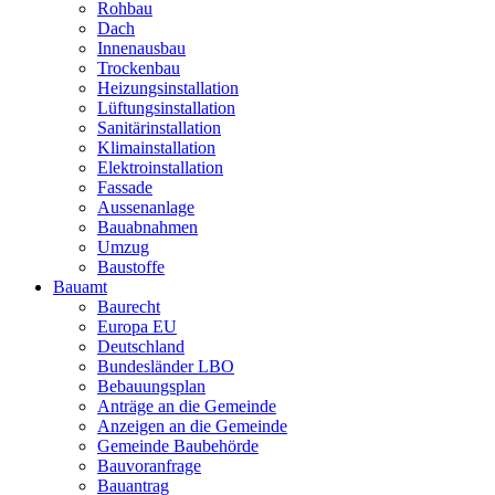
Rohbau
Dach
Innenausbau
Trockenbau
Heizungsinstallation
Lüftungsinstallation
Sanitärinstallation
Klimainstallation
Elektroinstallation
Fassade
Aussenanlage
Bauabnahmen
Umzug
Baustoffe
Bauamt
Baurecht
Europa EU
Deutschland
Bundesländer LBO
Bebauungsplan
Anträge an die Gemeinde
Anzeigen an die Gemeinde
Gemeinde Baubehörde
Bauvoranfrage
Bauantrag