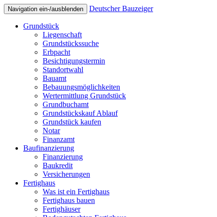
Deutscher Bauzeiger
Navigation ein-/ausblenden
Grundstück
Liegenschaft
Grundstückssuche
Erbpacht
Besichtigungstermin
Standortwahl
Bauamt
Bebauungsmöglichkeiten
Wertermittlung Grundstück
Grundbuchamt
Grundstückskauf Ablauf
Grundstück kaufen
Notar
Finanzamt
Baufinanzierung
Finanzierung
Baukredit
Versicherungen
Fertighaus
Was ist ein Fertighaus
Fertighaus bauen
Fertighäuser