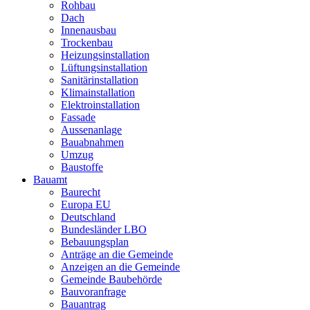
Rohbau
Dach
Innenausbau
Trockenbau
Heizungsinstallation
Lüftungsinstallation
Sanitärinstallation
Klimainstallation
Elektroinstallation
Fassade
Aussenanlage
Bauabnahmen
Umzug
Baustoffe
Bauamt
Baurecht
Europa EU
Deutschland
Bundesländer LBO
Bebauungsplan
Anträge an die Gemeinde
Anzeigen an die Gemeinde
Gemeinde Baubehörde
Bauvoranfrage
Bauantrag