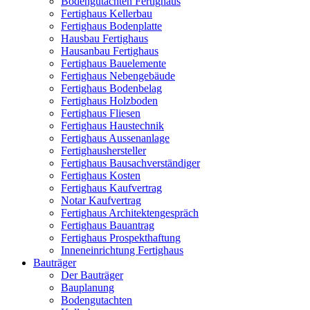
Bodengutachten Fertighaus
Fertighaus Kellerbau
Fertighaus Bodenplatte
Hausbau Fertighaus
Hausanbau Fertighaus
Fertighaus Bauelemente
Fertighaus Nebengebäude
Fertighaus Bodenbelag
Fertighaus Holzboden
Fertighaus Fliesen
Fertighaus Haustechnik
Fertighaus Aussenanlage
Fertighaushersteller
Fertighaus Bausachverständiger
Fertighaus Kosten
Fertighaus Kaufvertrag
Notar Kaufvertrag
Fertighaus Architektengespräch
Fertighaus Bauantrag
Fertighaus Prospekthaftung
Inneneinrichtung Fertighaus
Bauträger
Der Bauträger
Bauplanung
Bodengutachten