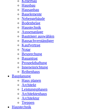
Kellerbau
Hausbau
Hausanbau
Bauelemente
Nebengebäude
Bodenbelag
Haustechnik
Aussenanlage
Bauträger auswählen
Bausachverständiger
Kaufvertrag
Notar
Besprechung
Bauantrag
Prospekthaftung
Inneneinrichtung
Reihenhaus
Bauplanung
Haus planen
Architekt
Leistungsphasen
Architektenhaus
Architektur
Treppen
Haustechnik