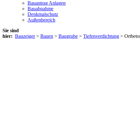
Bauantrag Anlagen
Bauabnahme
Denkmalschutz
Außenbereich
Sie sind
hier:
Bauzeiger
>
Bauen
>
Baugrube
>
Tiefenverdichtung
> Ortbeton