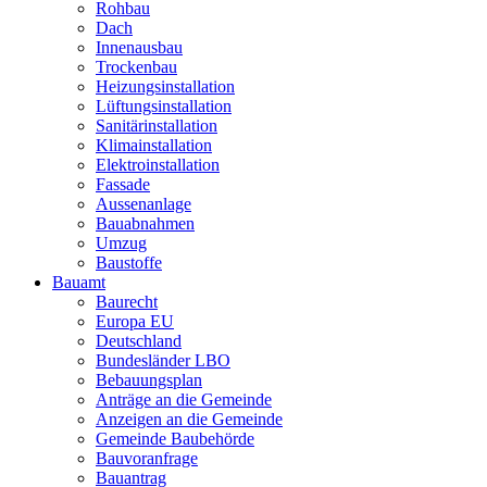
Rohbau
Dach
Innenausbau
Trockenbau
Heizungsinstallation
Lüftungsinstallation
Sanitärinstallation
Klimainstallation
Elektroinstallation
Fassade
Aussenanlage
Bauabnahmen
Umzug
Baustoffe
Bauamt
Baurecht
Europa EU
Deutschland
Bundesländer LBO
Bebauungsplan
Anträge an die Gemeinde
Anzeigen an die Gemeinde
Gemeinde Baubehörde
Bauvoranfrage
Bauantrag