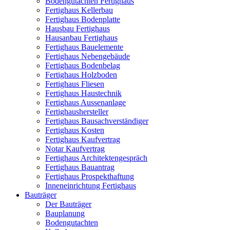
Bodengutachten Fertighaus
Fertighaus Kellerbau
Fertighaus Bodenplatte
Hausbau Fertighaus
Hausanbau Fertighaus
Fertighaus Bauelemente
Fertighaus Nebengebäude
Fertighaus Bodenbelag
Fertighaus Holzboden
Fertighaus Fliesen
Fertighaus Haustechnik
Fertighaus Aussenanlage
Fertighaushersteller
Fertighaus Bausachverständiger
Fertighaus Kosten
Fertighaus Kaufvertrag
Notar Kaufvertrag
Fertighaus Architektengespräch
Fertighaus Bauantrag
Fertighaus Prospekthaftung
Inneneinrichtung Fertighaus
Bauträger
Der Bauträger
Bauplanung
Bodengutachten