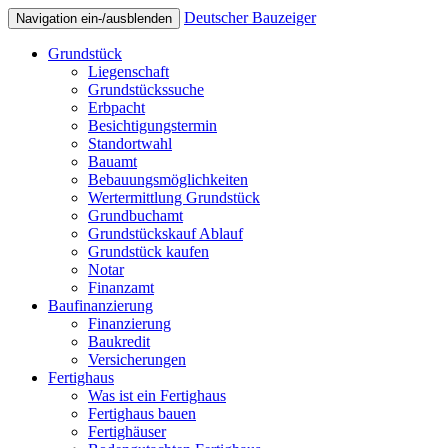
Deutscher Bauzeiger
Navigation ein-/ausblenden
Grundstück
Liegenschaft
Grundstückssuche
Erbpacht
Besichtigungstermin
Standortwahl
Bauamt
Bebauungsmöglichkeiten
Wertermittlung Grundstück
Grundbuchamt
Grundstückskauf Ablauf
Grundstück kaufen
Notar
Finanzamt
Baufinanzierung
Finanzierung
Baukredit
Versicherungen
Fertighaus
Was ist ein Fertighaus
Fertighaus bauen
Fertighäuser