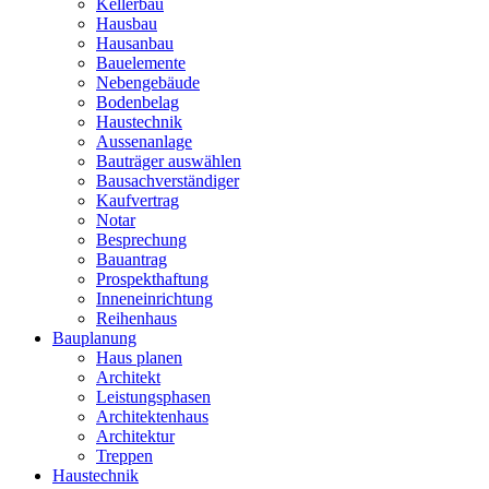
Kellerbau
Hausbau
Hausanbau
Bauelemente
Nebengebäude
Bodenbelag
Haustechnik
Aussenanlage
Bauträger auswählen
Bausachverständiger
Kaufvertrag
Notar
Besprechung
Bauantrag
Prospekthaftung
Inneneinrichtung
Reihenhaus
Bauplanung
Haus planen
Architekt
Leistungsphasen
Architektenhaus
Architektur
Treppen
Haustechnik