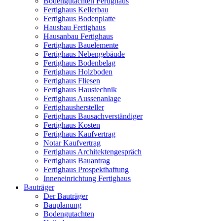
Bodengutachten Fertighaus
Fertighaus Kellerbau
Fertighaus Bodenplatte
Hausbau Fertighaus
Hausanbau Fertighaus
Fertighaus Bauelemente
Fertighaus Nebengebäude
Fertighaus Bodenbelag
Fertighaus Holzboden
Fertighaus Fliesen
Fertighaus Haustechnik
Fertighaus Aussenanlage
Fertighaushersteller
Fertighaus Bausachverständiger
Fertighaus Kosten
Fertighaus Kaufvertrag
Notar Kaufvertrag
Fertighaus Architektengespräch
Fertighaus Bauantrag
Fertighaus Prospekthaftung
Inneneinrichtung Fertighaus
Bauträger
Der Bauträger
Bauplanung
Bodengutachten