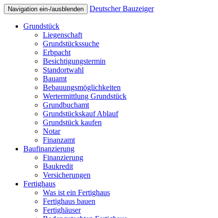
Deutscher Bauzeiger
Navigation ein-/ausblenden
Grundstück
Liegenschaft
Grundstückssuche
Erbpacht
Besichtigungstermin
Standortwahl
Bauamt
Bebauungsmöglichkeiten
Wertermittlung Grundstück
Grundbuchamt
Grundstückskauf Ablauf
Grundstück kaufen
Notar
Finanzamt
Baufinanzierung
Finanzierung
Baukredit
Versicherungen
Fertighaus
Was ist ein Fertighaus
Fertighaus bauen
Fertighäuser