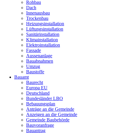
Rohbau
Dach
Innenausbau
Trockenbau
Heizungsinstallation
Lüftungsinstallation
Sanitärinstallation
Klimainstallation
Elektroinstallation
Fassade
Aussenanlage
Bauabnahmen
Umzug
Baustoffe
Bauamt
Baurecht
Europa EU
Deutschland
Bundesländer LBO
Bebauungsplan
Anträge an die Gemeinde
Anzeigen an die Gemeinde
Gemeinde Baubehörde
Bauvoranfrage
Bauantrag