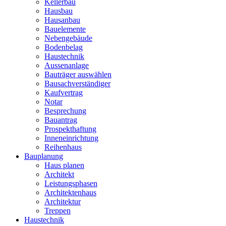
Kellerbau
Hausbau
Hausanbau
Bauelemente
Nebengebäude
Bodenbelag
Haustechnik
Aussenanlage
Bauträger auswählen
Bausachverständiger
Kaufvertrag
Notar
Besprechung
Bauantrag
Prospekthaftung
Inneneinrichtung
Reihenhaus
Bauplanung
Haus planen
Architekt
Leistungsphasen
Architektenhaus
Architektur
Treppen
Haustechnik