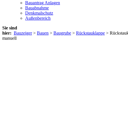
Bauantrag Anlagen
Bauabnahme
Denkmalschutz
Außenbereich
Sie sind
hier:
Bauzeiger
>
Bauen
>
Baugrube
>
Rückstauklappe
> Rückstau
manuell