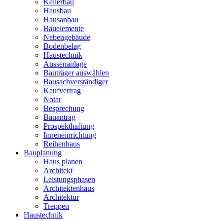
Kellerbau
Hausbau
Hausanbau
Bauelemente
Nebengebäude
Bodenbelag
Haustechnik
Aussenanlage
Bauträger auswählen
Bausachverständiger
Kaufvertrag
Notar
Besprechung
Bauantrag
Prospekthaftung
Inneneinrichtung
Reihenhaus
Bauplanung
Haus planen
Architekt
Leistungsphasen
Architektenhaus
Architektur
Treppen
Haustechnik