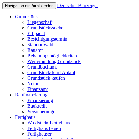
Deutscher Bauzeiger
Navigation ein-/ausblenden
Grundstück
Liegenschaft
Grundstückssuche
Erbpacht
Besichtigungstermin
Standortwahl
Bauamt
Bebauungsmöglichkeiten
Wertermittlung Grundstück
Grundbuchamt
Grundstückskauf Ablauf
Grundstück kaufen
Notar
Finanzamt
Baufinanzierung
Finanzierung
Baukredit
Versicherungen
Fertighaus
Was ist ein Fertighaus
Fertighaus bauen
Fertighäuser