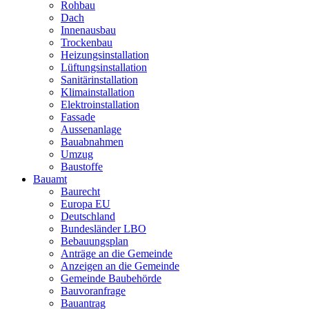
Rohbau
Dach
Innenausbau
Trockenbau
Heizungsinstallation
Lüftungsinstallation
Sanitärinstallation
Klimainstallation
Elektroinstallation
Fassade
Aussenanlage
Bauabnahmen
Umzug
Baustoffe
Bauamt
Baurecht
Europa EU
Deutschland
Bundesländer LBO
Bebauungsplan
Anträge an die Gemeinde
Anzeigen an die Gemeinde
Gemeinde Baubehörde
Bauvoranfrage
Bauantrag