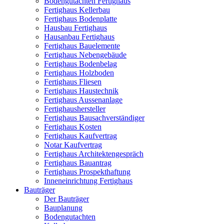
Bodengutachten Fertighaus
Fertighaus Kellerbau
Fertighaus Bodenplatte
Hausbau Fertighaus
Hausanbau Fertighaus
Fertighaus Bauelemente
Fertighaus Nebengebäude
Fertighaus Bodenbelag
Fertighaus Holzboden
Fertighaus Fliesen
Fertighaus Haustechnik
Fertighaus Aussenanlage
Fertighaushersteller
Fertighaus Bausachverständiger
Fertighaus Kosten
Fertighaus Kaufvertrag
Notar Kaufvertrag
Fertighaus Architektengespräch
Fertighaus Bauantrag
Fertighaus Prospekthaftung
Inneneinrichtung Fertighaus
Bauträger
Der Bauträger
Bauplanung
Bodengutachten