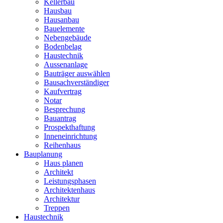
Kellerbau
Hausbau
Hausanbau
Bauelemente
Nebengebäude
Bodenbelag
Haustechnik
Aussenanlage
Bauträger auswählen
Bausachverständiger
Kaufvertrag
Notar
Besprechung
Bauantrag
Prospekthaftung
Inneneinrichtung
Reihenhaus
Bauplanung
Haus planen
Architekt
Leistungsphasen
Architektenhaus
Architektur
Treppen
Haustechnik