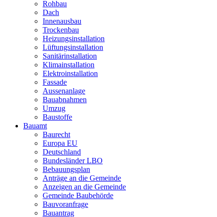
Rohbau
Dach
Innenausbau
Trockenbau
Heizungsinstallation
Lüftungsinstallation
Sanitärinstallation
Klimainstallation
Elektroinstallation
Fassade
Aussenanlage
Bauabnahmen
Umzug
Baustoffe
Bauamt
Baurecht
Europa EU
Deutschland
Bundesländer LBO
Bebauungsplan
Anträge an die Gemeinde
Anzeigen an die Gemeinde
Gemeinde Baubehörde
Bauvoranfrage
Bauantrag