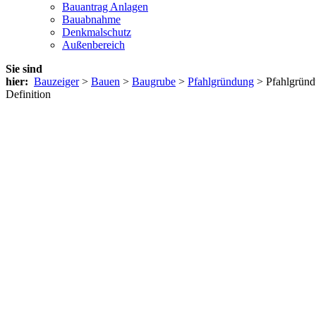
Bauantrag Anlagen
Bauabnahme
Denkmalschutz
Außenbereich
Sie sind
hier:
Bauzeiger
>
Bauen
>
Baugrube
>
Pfahlgründung
> Pfahlgrün
Definition