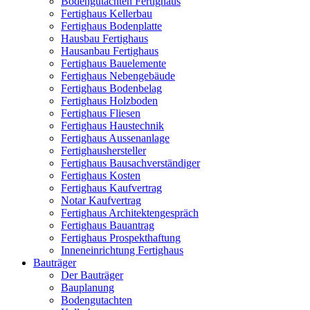
Bodengutachten Fertighaus
Fertighaus Kellerbau
Fertighaus Bodenplatte
Hausbau Fertighaus
Hausanbau Fertighaus
Fertighaus Bauelemente
Fertighaus Nebengebäude
Fertighaus Bodenbelag
Fertighaus Holzboden
Fertighaus Fliesen
Fertighaus Haustechnik
Fertighaus Aussenanlage
Fertighaushersteller
Fertighaus Bausachverständiger
Fertighaus Kosten
Fertighaus Kaufvertrag
Notar Kaufvertrag
Fertighaus Architektengespräch
Fertighaus Bauantrag
Fertighaus Prospekthaftung
Inneneinrichtung Fertighaus
Bauträger
Der Bauträger
Bauplanung
Bodengutachten