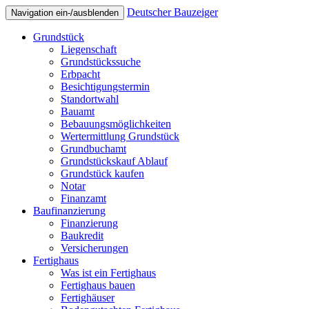
Deutscher Bauzeiger
Navigation ein-/ausblenden
Grundstück
Liegenschaft
Grundstückssuche
Erbpacht
Besichtigungstermin
Standortwahl
Bauamt
Bebauungsmöglichkeiten
Wertermittlung Grundstück
Grundbuchamt
Grundstückskauf Ablauf
Grundstück kaufen
Notar
Finanzamt
Baufinanzierung
Finanzierung
Baukredit
Versicherungen
Fertighaus
Was ist ein Fertighaus
Fertighaus bauen
Fertighäuser